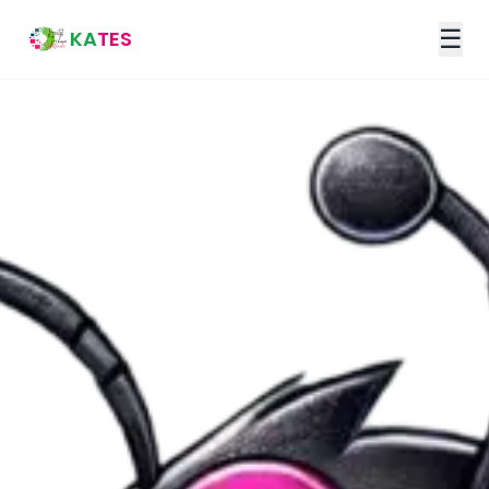
☰
KA
TES